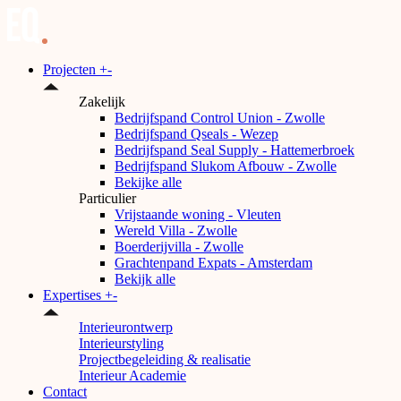
Projecten
+
-
Zakelijk
Bedrijfspand Control Union - Zwolle
Bedrijfspand Qseals - Wezep
Bedrijfspand Seal Supply - Hattemerbroek
Bedrijfspand Slukom Afbouw - Zwolle
Bekijke alle
Particulier
Vrijstaande woning - Vleuten
Wereld Villa - Zwolle
Boerderijvilla - Zwolle
Grachtenpand Expats - Amsterdam
Bekijk alle
Expertises
+
-
Interieurontwerp
Interieurstyling
Projectbegeleiding & realisatie
Interieur Academie
Contact