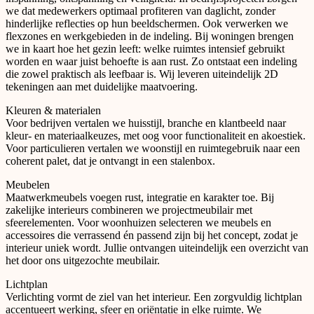
we dat medewerkers optimaal profiteren van daglicht, zonder
hinderlijke reflecties op hun beeldschermen. Ook verwerken we
flexzones en werkgebieden in de indeling. Bij woningen brengen
we in kaart hoe het gezin leeft: welke ruimtes intensief gebruikt
worden en waar juist behoefte is aan rust. Zo ontstaat een indeling
die zowel praktisch als leefbaar is. Wij leveren uiteindelijk 2D
tekeningen aan met duidelijke maatvoering.
Kleuren & materialen
Voor bedrijven vertalen we huisstijl, branche en klantbeeld naar
kleur- en materiaalkeuzes, met oog voor functionaliteit en akoestiek.
Voor particulieren vertalen we woonstijl en ruimtegebruik naar een
coherent palet, dat je ontvangt in een stalenbox.
Meubelen
Maatwerkmeubels voegen rust, integratie en karakter toe. Bij
zakelijke interieurs combineren we projectmeubilair met
sfeerelementen. Voor woonhuizen selecteren we meubels en
accessoires die verrassend én passend zijn bij het concept, zodat je
interieur uniek wordt. Jullie ontvangen uiteindelijk een overzicht van
het door ons uitgezochte meubilair.
Lichtplan
Verlichting vormt de ziel van het interieur. Een zorgvuldig lichtplan
accentueert werking, sfeer en oriëntatie in elke ruimte. We