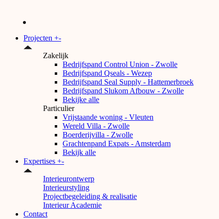
Projecten
+
-
Zakelijk
Bedrijfspand Control Union - Zwolle
Bedrijfspand Qseals - Wezep
Bedrijfspand Seal Supply - Hattemerbroek
Bedrijfspand Slukom Afbouw - Zwolle
Bekijke alle
Particulier
Vrijstaande woning - Vleuten
Wereld Villa - Zwolle
Boerderijvilla - Zwolle
Grachtenpand Expats - Amsterdam
Bekijk alle
Expertises
+
-
Interieurontwerp
Interieurstyling
Projectbegeleiding & realisatie
Interieur Academie
Contact