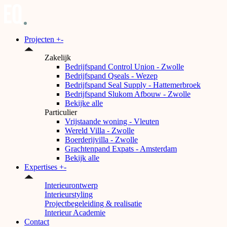
Projecten
+
-
Zakelijk
Bedrijfspand Control Union - Zwolle
Bedrijfspand Qseals - Wezep
Bedrijfspand Seal Supply - Hattemerbroek
Bedrijfspand Slukom Afbouw - Zwolle
Bekijke alle
Particulier
Vrijstaande woning - Vleuten
Wereld Villa - Zwolle
Boerderijvilla - Zwolle
Grachtenpand Expats - Amsterdam
Bekijk alle
Expertises
+
-
Interieurontwerp
Interieurstyling
Projectbegeleiding & realisatie
Interieur Academie
Contact